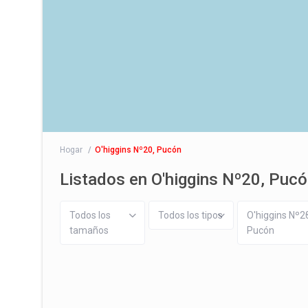
Hogar
O'higgins Nº20, Pucón
Listados en O'higgins Nº20, Puc
Todos los
Todos los tipos
O'higgins Nº2
tamaños
Pucón