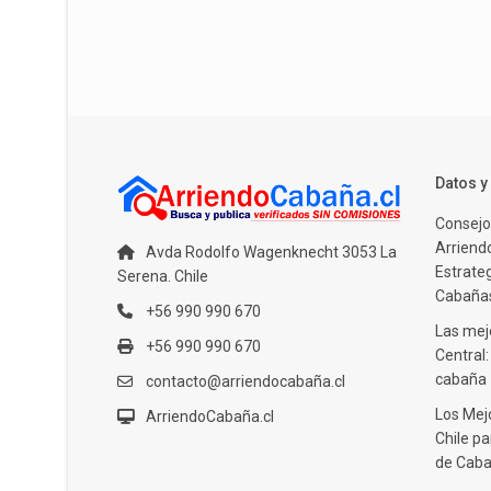
Datos 
Consejo
Arriendo
Avda Rodolfo Wagenknecht 3053 La
Estrate
Serena. Chile
Cabañas
+56 990 990 670
Las mejo
+56 990 990 670
Central
cabaña
contacto@arriendocabaña.cl
Los Mej
ArriendoCabaña.cl
Chile pa
de Caba