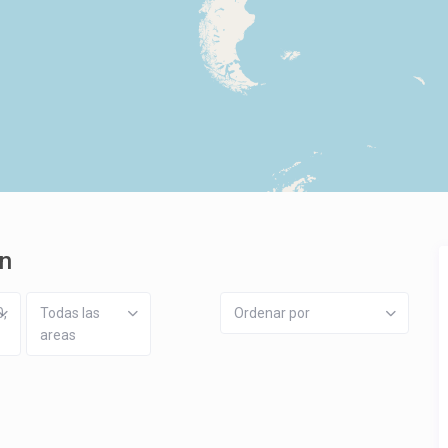
ón
0,
Todas las
Ordenar por
areas