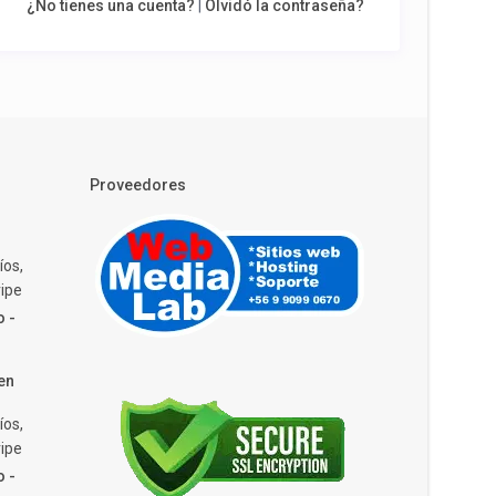
¿No tienes una cuenta?
|
Olvidó la contraseña?
Proveedores
íos,
ipe
o -
en
íos,
ipe
o -