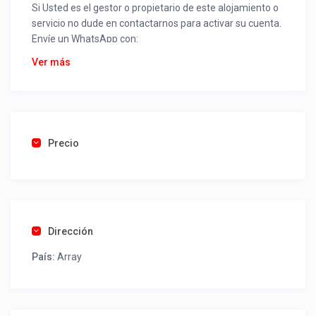
Si Usted es el gestor o propietario de este alojamiento o
servicio no dude en contactarnos para activar su cuenta.
Envíe un WhatsApp con:
Nombre alojamiento o servicio
Ver más
Nombre
Rut
Dirección completa
Email
Una foto de cuenta de luz o agua o gas que acredite
Precio
ubicación de la propiedad.
Una vez recibido procederemos a activar su aviso para
que lo actualice con sus fotos, calendario, mapa,
contactos y todo lo necesario para procesar reservas
Dirección
como un profesional sin COMISIONES ni ESTAFAS.
País:
Array
Tel contacto propiedad:
(56) 452411522