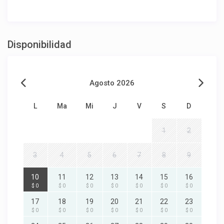
Disponibilidad
Agosto 2026
L
Ma
Mi
J
V
S
D
1
2
3
4
5
6
7
8
9
10
11
12
13
14
15
16
$ 0
$ 0
$ 0
$ 0
$ 0
$ 0
$ 0
17
18
19
20
21
22
23
$ 0
$ 0
$ 0
$ 0
$ 0
$ 0
$ 0