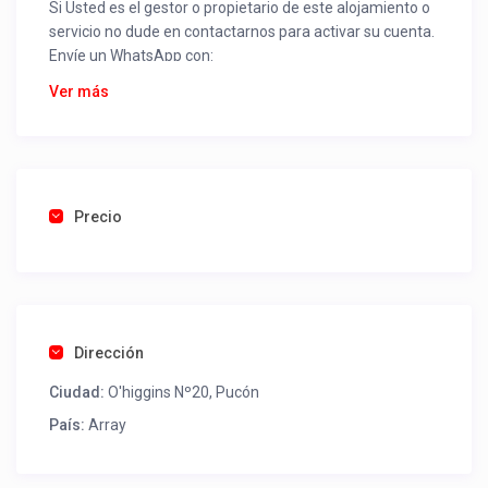
Si Usted es el gestor o propietario de este alojamiento o
servicio no dude en contactarnos para activar su cuenta.
Envíe un WhatsApp con:
Nombre alojamiento o servicio
Ver más
Nombre
Rut
Dirección completa
Email
Una foto de cuenta de luz o agua o gas que acredite
Precio
ubicación de la propiedad.
Una vez recibido procederemos a activar su aviso para
que lo actualice con sus fotos, calendario, mapa,
contactos y todo lo necesario para procesar reservas
Dirección
como un profesional sin COMISIONES ni ESTAFAS.
Ciudad:
O'higgins Nº20, Pucón
Tel contacto propiedad:
+56452449540
País:
Array