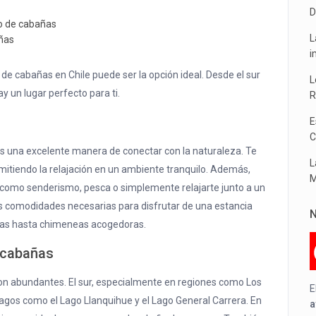
D
do de cabañas
L
añas
i
 de cabañas en Chile puede ser la opción ideal. Desde el sur
L
y un lugar perfecto para ti.
R
E
C
es una excelente manera de conectar con la naturaleza. Te
L
mitiendo la relajación en un ambiente tranquilo. Además,
M
re como senderismo, pesca o simplemente relajarte junto a un
s comodidades necesarias para disfrutar de una estancia
N
as hasta chimeneas acogedoras.
 cabañas
son abundantes. El sur, especialmente en regiones como Los
E
agos como el Lago Llanquihue y el Lago General Carrera. En
a