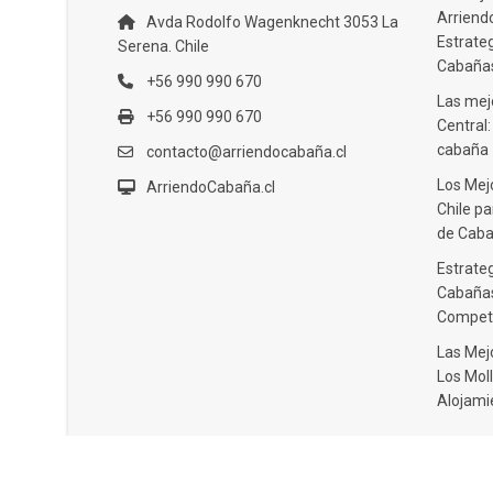
Arriendo
Avda Rodolfo Wagenknecht 3053 La
Estrate
Serena. Chile
Cabañas
+56 990 990 670
Las mejo
+56 990 990 670
Central
cabaña
contacto@arriendocabaña.cl
Los Mej
ArriendoCabaña.cl
Chile pa
de Caba
Estrateg
Cabañas
Compet
Las Mej
Los Moll
Alojami