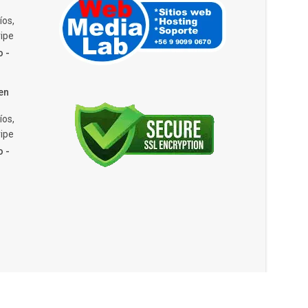
íos,
ipe
o -
en
íos,
ipe
o -