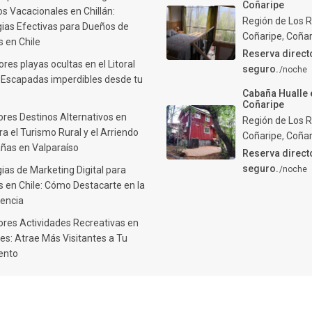
Coñaripe
s Vacacionales en Chillán:
Región de Los R
gias Efectivas para Dueños de
Coñaripe
,
Coñar
 en Chile
Reserva direct
res playas ocultas en el Litoral
seguro.
/noche
: Escapadas imperdibles desde tu
Cabaña Hualle 
Coñaripe
ores Destinos Alternativos en
Región de Los R
ra el Turismo Rural y el Arriendo
Coñaripe
,
Coñar
ñas en Valparaíso
Reserva direct
seguro.
ias de Marketing Digital para
/noche
 en Chile: Cómo Destacarte en la
encia
ores Actividades Recreativas en
es: Atrae Más Visitantes a Tu
ento