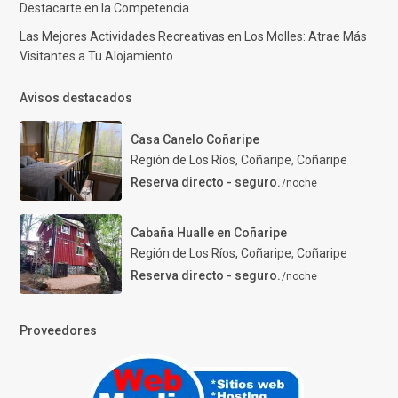
Destacarte en la Competencia
Las Mejores Actividades Recreativas en Los Molles: Atrae Más
Visitantes a Tu Alojamiento
Avisos destacados
Casa Canelo Coñaripe
Región de Los Ríos, Coñaripe
,
Coñaripe
Reserva directo - seguro.
/noche
Cabaña Hualle en Coñaripe
Región de Los Ríos, Coñaripe
,
Coñaripe
Reserva directo - seguro.
/noche
Proveedores