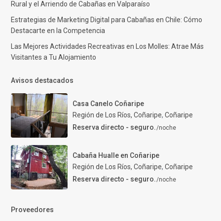
Rural y el Arriendo de Cabañas en Valparaíso
Estrategias de Marketing Digital para Cabañas en Chile: Cómo
Destacarte en la Competencia
Las Mejores Actividades Recreativas en Los Molles: Atrae Más
Visitantes a Tu Alojamiento
Avisos destacados
Casa Canelo Coñaripe
Región de Los Ríos, Coñaripe
,
Coñaripe
Reserva directo - seguro.
/noche
Cabaña Hualle en Coñaripe
Región de Los Ríos, Coñaripe
,
Coñaripe
Reserva directo - seguro.
/noche
Proveedores