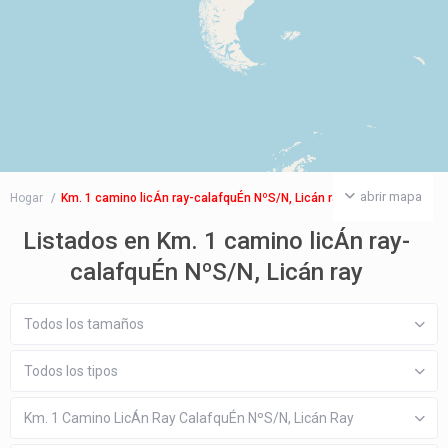
abrir mapa
Hogar
Km. 1 camino licÁn ray-calafquÉn NºS/N, Licán ray
Listados en Km. 1 camino licÁn ray-
calafquÉn NºS/N, Licán ray
Todos los tamaños
Todos los tipos
Km. 1 Camino LicÁn Ray CalafquÉn NºS/N, Licán Ray