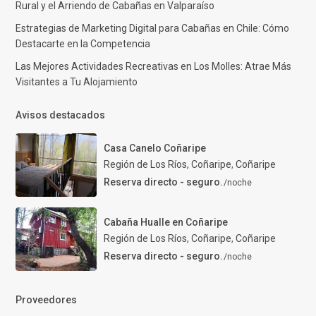
Rural y el Arriendo de Cabañas en Valparaíso
Estrategias de Marketing Digital para Cabañas en Chile: Cómo
Destacarte en la Competencia
Las Mejores Actividades Recreativas en Los Molles: Atrae Más
Visitantes a Tu Alojamiento
Avisos destacados
Casa Canelo Coñaripe
Región de Los Ríos, Coñaripe
,
Coñaripe
Reserva directo - seguro.
/noche
Cabaña Hualle en Coñaripe
Región de Los Ríos, Coñaripe
,
Coñaripe
Reserva directo - seguro.
/noche
Proveedores