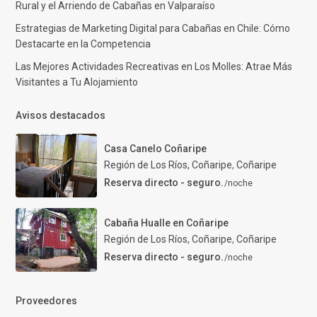
Rural y el Arriendo de Cabañas en Valparaíso
Estrategias de Marketing Digital para Cabañas en Chile: Cómo
Destacarte en la Competencia
Las Mejores Actividades Recreativas en Los Molles: Atrae Más
Visitantes a Tu Alojamiento
Avisos destacados
Casa Canelo Coñaripe
Región de Los Ríos, Coñaripe
,
Coñaripe
Reserva directo - seguro.
/noche
Cabaña Hualle en Coñaripe
Región de Los Ríos, Coñaripe
,
Coñaripe
Reserva directo - seguro.
/noche
Proveedores