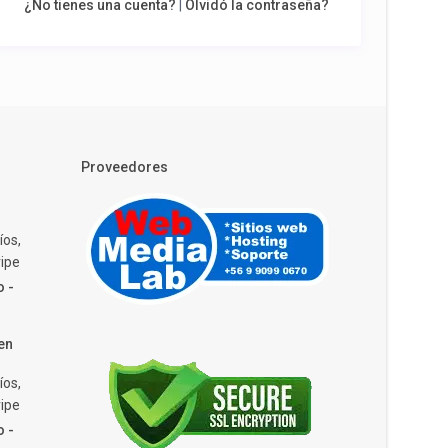
¿No tienes una cuenta?
|
Olvidó la contraseña?
Proveedores
íos,
ipe
o -
en
íos,
ipe
o -