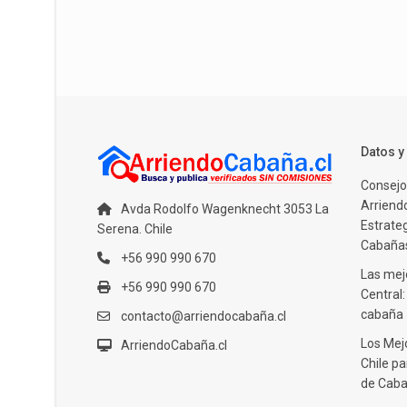
Datos 
Consejo
Arriendo
Avda Rodolfo Wagenknecht 3053 La
Estrate
Serena. Chile
Cabañas
+56 990 990 670
Las mejo
+56 990 990 670
Central
cabaña
contacto@arriendocabaña.cl
Los Mej
ArriendoCabaña.cl
Chile pa
de Caba