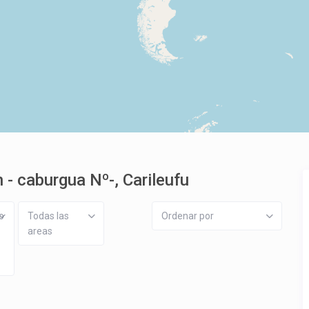
- caburgua Nº-, Carileufu
o
Todas las
Ordenar por
areas