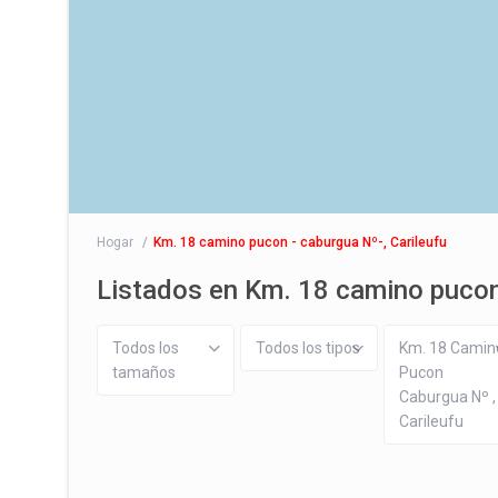
Hogar
Km. 18 camino pucon - caburgua Nº-, Carileufu
Listados en Km. 18 camino pucon 
Todos los
Todos los tipos
Km. 18 Camin
tamaños
Pucon
Caburgua Nº ,
Carileufu