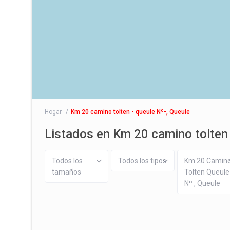
Hogar
Km 20 camino tolten - queule Nº-, Queule
Listados en Km 20 camino tolten 
Todos los
Todos los tipos
Km 20 Camin
tamaños
Tolten Queule
Nº , Queule