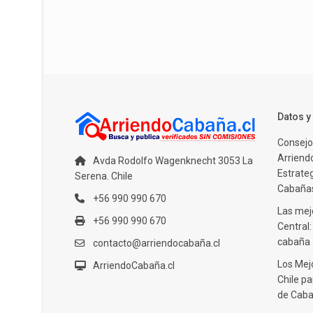
Datos 
Consejo
Arriendo
Avda Rodolfo Wagenknecht 3053 La
Estrate
Serena. Chile
Cabañas
+56 990 990 670
Las mejo
+56 990 990 670
Central
cabaña
contacto@arriendocabaña.cl
Los Mej
ArriendoCabaña.cl
Chile pa
de Caba