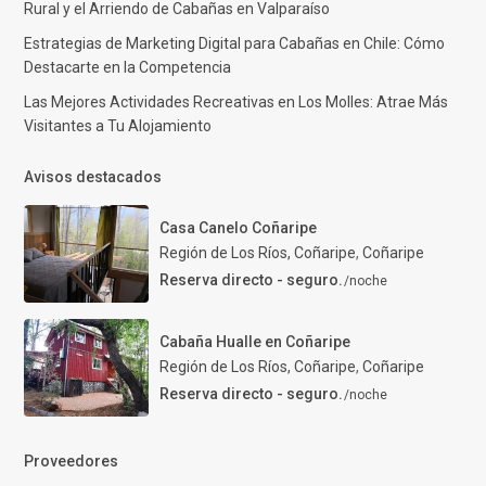
Rural y el Arriendo de Cabañas en Valparaíso
Estrategias de Marketing Digital para Cabañas en Chile: Cómo
Destacarte en la Competencia
Las Mejores Actividades Recreativas en Los Molles: Atrae Más
Visitantes a Tu Alojamiento
Avisos destacados
Casa Canelo Coñaripe
Región de Los Ríos, Coñaripe
,
Coñaripe
Reserva directo - seguro.
/noche
Cabaña Hualle en Coñaripe
Región de Los Ríos, Coñaripe
,
Coñaripe
Reserva directo - seguro.
/noche
Proveedores