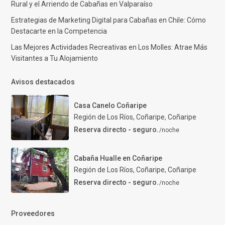
Rural y el Arriendo de Cabañas en Valparaíso
Estrategias de Marketing Digital para Cabañas en Chile: Cómo
Destacarte en la Competencia
Las Mejores Actividades Recreativas en Los Molles: Atrae Más
Visitantes a Tu Alojamiento
Avisos destacados
Casa Canelo Coñaripe
Región de Los Ríos, Coñaripe
,
Coñaripe
Reserva directo - seguro.
/noche
Cabaña Hualle en Coñaripe
Región de Los Ríos, Coñaripe
,
Coñaripe
Reserva directo - seguro.
/noche
Proveedores