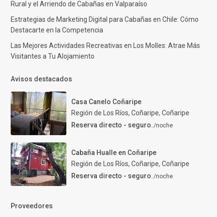
Rural y el Arriendo de Cabañas en Valparaíso
Estrategias de Marketing Digital para Cabañas en Chile: Cómo
Destacarte en la Competencia
Las Mejores Actividades Recreativas en Los Molles: Atrae Más
Visitantes a Tu Alojamiento
Avisos destacados
Casa Canelo Coñaripe
Región de Los Ríos, Coñaripe
,
Coñaripe
Reserva directo - seguro.
/noche
Cabaña Hualle en Coñaripe
Región de Los Ríos, Coñaripe
,
Coñaripe
Reserva directo - seguro.
/noche
Proveedores