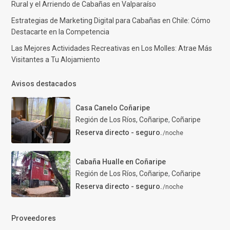
Rural y el Arriendo de Cabañas en Valparaíso
Estrategias de Marketing Digital para Cabañas en Chile: Cómo
Destacarte en la Competencia
Las Mejores Actividades Recreativas en Los Molles: Atrae Más
Visitantes a Tu Alojamiento
Avisos destacados
Casa Canelo Coñaripe
Región de Los Ríos, Coñaripe
,
Coñaripe
Reserva directo - seguro.
/noche
Cabaña Hualle en Coñaripe
Región de Los Ríos, Coñaripe
,
Coñaripe
Reserva directo - seguro.
/noche
Proveedores