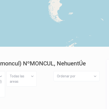
tor moncul) NºMONCUL, NehuentÚe
Todas las
Ordenar por
l)
areas