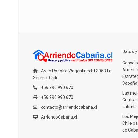
Datos 
Consejo
Arriendo
Avda Rodolfo Wagenknecht 3053 La
Estrate
Serena. Chile
Cabañas
+56 990 990 670
Las mejo
+56 990 990 670
Central
cabaña
contacto@arriendocabaña.cl
Los Mej
ArriendoCabaña.cl
Chile pa
de Caba