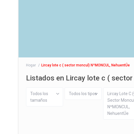
Hogar
Lircay lote c ( sector moncul) NºMONCUL, NehuentÚe
Listados en Lircay lote c ( sec
Todos los
Todos los tipos
Lircay Lote C (
tamaños
Sector Moncu
NºMONCUL,
NehuentÚe