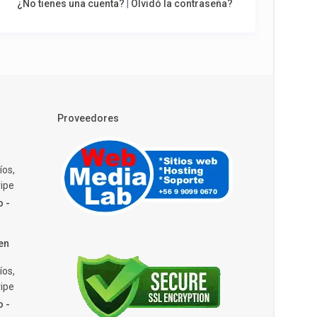
¿No tienes una cuenta?
|
Olvidó la contraseña?
Proveedores
íos,
ipe
o -
en
íos,
ipe
o -