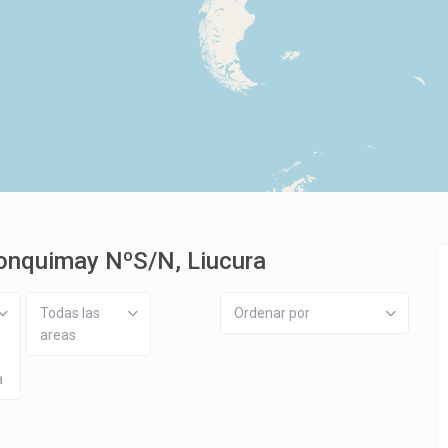
lonquimay NºS/N, Liucura
Todas las
Ordenar por
areas
a