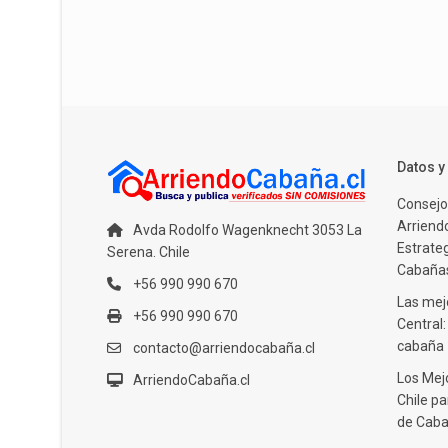
Datos 
Consejo
Arriendo
Avda Rodolfo Wagenknecht 3053 La
Estrate
Serena. Chile
Cabañas
+56 990 990 670
Las mejo
+56 990 990 670
Central
cabaña
contacto@arriendocabaña.cl
Los Mej
ArriendoCabaña.cl
Chile pa
de Caba