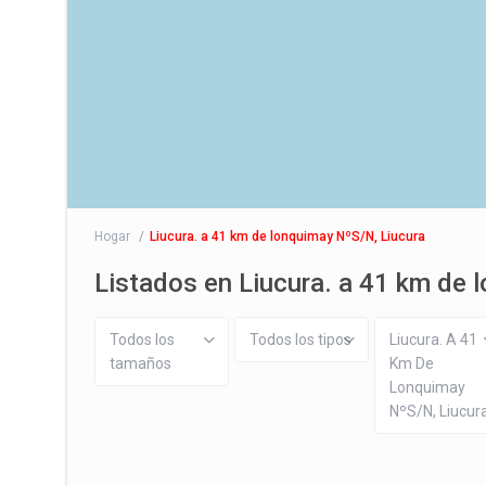
Hogar
Liucura. a 41 km de lonquimay NºS/N, Liucura
Listados en Liucura. a 41 km de 
Todos los
Todos los tipos
Liucura. A 41
tamaños
Km De
Lonquimay
NºS/N, Liucur