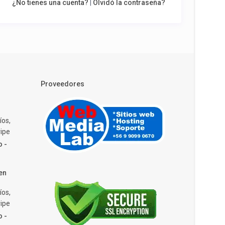
¿No tienes una cuenta?
|
Olvidó la contraseña?
Proveedores
íos,
ipe
o -
en
íos,
ipe
o -