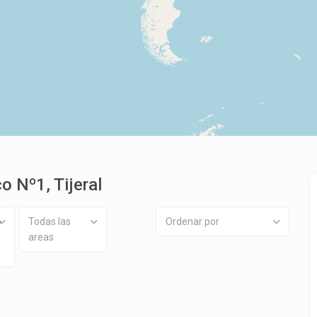
o Nº1, Tijeral
o
Todas las
Ordenar por
areas