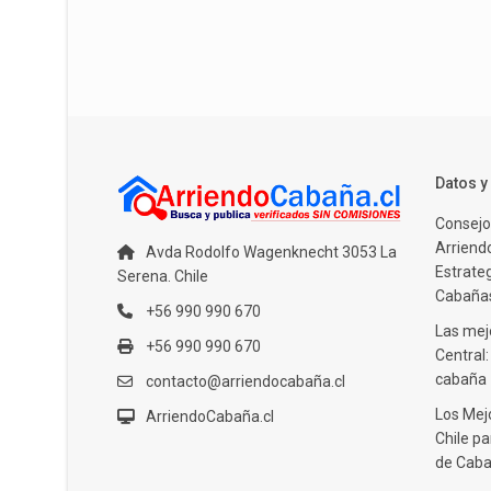
Datos 
Consejo
Arriendo
Avda Rodolfo Wagenknecht 3053 La
Estrate
Serena. Chile
Cabañas
+56 990 990 670
Las mejo
+56 990 990 670
Central
cabaña
contacto@arriendocabaña.cl
Los Mej
ArriendoCabaña.cl
Chile pa
de Caba