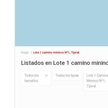
Hogar
Lote 1 camino mininco Nº1, Tijeral
Listados en Lote 1 camino mininc
Todos los
Todos los tipos
Lote 1 Camin
tamaños
Mininco Nº1,
Tijeral