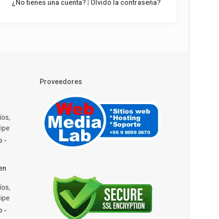
¿No tienes una cuenta?
|
Olvidó la contraseña?
Proveedores
íos,
ipe
o -
en
íos,
ipe
o -