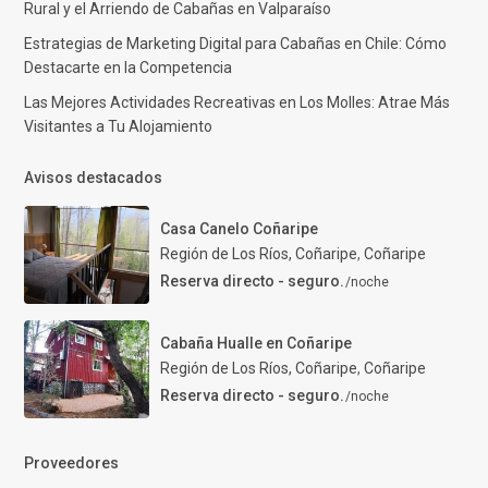
Rural y el Arriendo de Cabañas en Valparaíso
Estrategias de Marketing Digital para Cabañas en Chile: Cómo
Destacarte en la Competencia
Las Mejores Actividades Recreativas en Los Molles: Atrae Más
Visitantes a Tu Alojamiento
Avisos destacados
Casa Canelo Coñaripe
Región de Los Ríos, Coñaripe
,
Coñaripe
Reserva directo - seguro.
/noche
Cabaña Hualle en Coñaripe
Región de Los Ríos, Coñaripe
,
Coñaripe
Reserva directo - seguro.
/noche
Proveedores