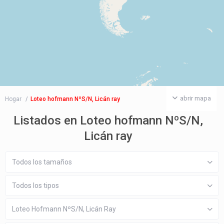
abrir mapa
Hogar
Loteo hofmann NºS/N, Licán ray
Listados en Loteo hofmann NºS/N,
Licán ray
Todos los tamaños
Todos los tipos
Loteo Hofmann NºS/N, Licán Ray