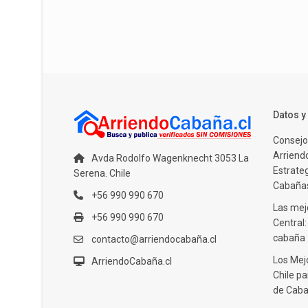
Datos 
Consejo
Arriendo
Avda Rodolfo Wagenknecht 3053 La
Estrate
Serena. Chile
Cabañas
+56 990 990 670
Las mejo
+56 990 990 670
Central
cabaña
contacto@arriendocabaña.cl
Los Mej
ArriendoCabaña.cl
Chile pa
de Caba