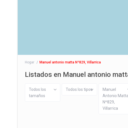
Hogar
Manuel antonio matta Nº829, Villarrica
Listados en Manuel antonio matta
Todos los
Todos los tipos
Manuel
tamaños
Antonio Matt
Nº829,
Villarrica