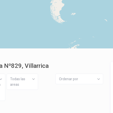
 Nº829, Villarrica
Todas las
Ordenar por
a
areas