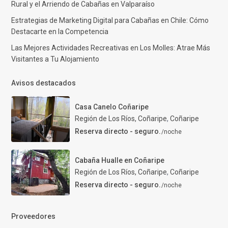
Rural y el Arriendo de Cabañas en Valparaíso
Estrategias de Marketing Digital para Cabañas en Chile: Cómo
Destacarte en la Competencia
Las Mejores Actividades Recreativas en Los Molles: Atrae Más
Visitantes a Tu Alojamiento
Avisos destacados
Casa Canelo Coñaripe
Región de Los Ríos, Coñaripe
,
Coñaripe
Reserva directo - seguro.
/noche
Cabaña Hualle en Coñaripe
Región de Los Ríos, Coñaripe
,
Coñaripe
Reserva directo - seguro.
/noche
Proveedores