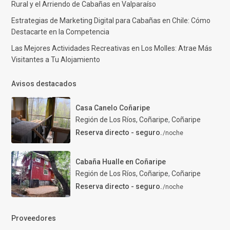
Rural y el Arriendo de Cabañas en Valparaíso
Estrategias de Marketing Digital para Cabañas en Chile: Cómo
Destacarte en la Competencia
Las Mejores Actividades Recreativas en Los Molles: Atrae Más
Visitantes a Tu Alojamiento
Avisos destacados
Casa Canelo Coñaripe
Región de Los Ríos, Coñaripe
,
Coñaripe
Reserva directo - seguro.
/noche
Cabaña Hualle en Coñaripe
Región de Los Ríos, Coñaripe
,
Coñaripe
Reserva directo - seguro.
/noche
Proveedores