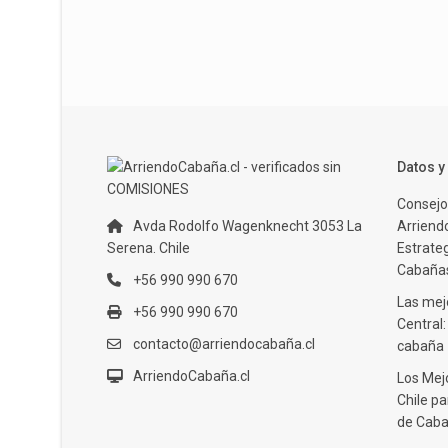
Datos 
Consejo
Avda Rodolfo Wagenknecht 3053 La
Arriendo
Serena. Chile
Estrate
Cabañas
+56 990 990 670
Las mejo
+56 990 990 670
Central
contacto@arriendocabaña.cl
cabaña
ArriendoCabaña.cl
Los Mej
Chile pa
de Caba