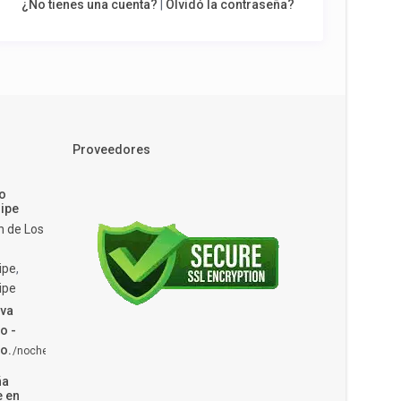
¿No tienes una cuenta?
|
Olvidó la contraseña?
Proveedores
o
ipe
n de Los
ipe
,
ipe
va
o -
o.
/noche
ña
e en