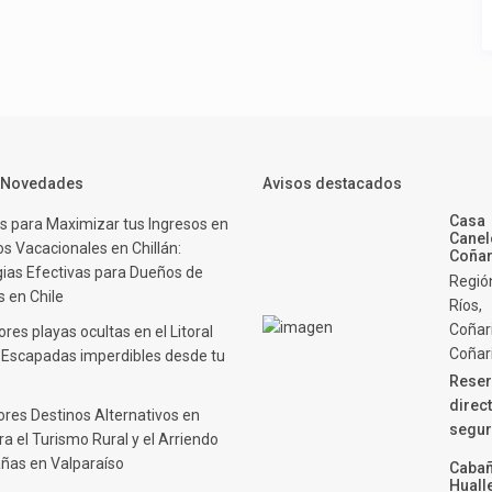
y Novedades
Avisos destacados
Casa
s para Maximizar tus Ingresos en
Canel
s Vacacionales en Chillán:
Coñar
gias Efectivas para Dueños de
Regió
 en Chile
Ríos,
Coñar
res playas ocultas en el Litoral
Coñar
: Escapadas imperdibles desde tu
Reser
direct
ores Destinos Alternativos en
segur
ra el Turismo Rural y el Arriendo
ñas en Valparaíso
Caba
Huall