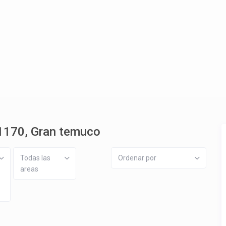
º1170, Gran temuco
Todas las
Ordenar por
areas