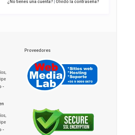
¿No tienes una cuenta?
|
Olvidó la contraseña?
Proveedores
íos,
ipe
o -
en
íos,
ipe
o -