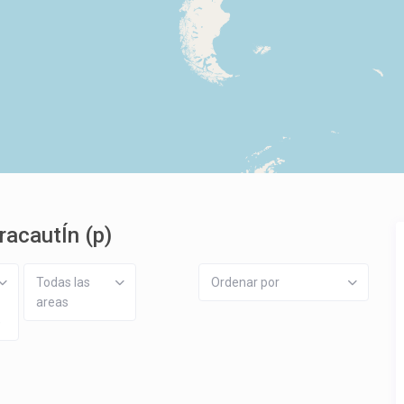
racautÍn (p)
Todas las
Ordenar por
areas
)