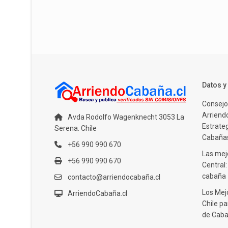
Datos 
Consejo
Arriendo
Avda Rodolfo Wagenknecht 3053 La
Estrate
Serena. Chile
Cabañas
+56 990 990 670
Las mejo
+56 990 990 670
Central
cabaña
contacto@arriendocabaña.cl
Los Mej
ArriendoCabaña.cl
Chile pa
de Caba