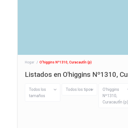
Hogar
O'higgins Nº1310, CuracautÍn (p)
Listados en O'higgins Nº1310, Cu
Todos los
Todos los tipos
O'higgins
tamaños
Nº1310,
CuracautÍn (p