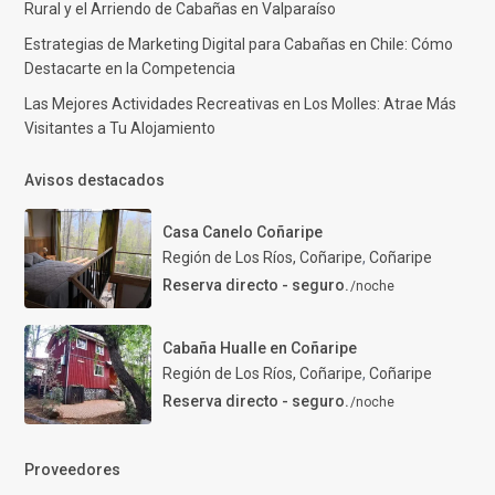
Rural y el Arriendo de Cabañas en Valparaíso
Estrategias de Marketing Digital para Cabañas en Chile: Cómo
Destacarte en la Competencia
Las Mejores Actividades Recreativas en Los Molles: Atrae Más
Visitantes a Tu Alojamiento
Avisos destacados
Casa Canelo Coñaripe
Región de Los Ríos, Coñaripe
,
Coñaripe
Reserva directo - seguro.
/noche
Cabaña Hualle en Coñaripe
Región de Los Ríos, Coñaripe
,
Coñaripe
Reserva directo - seguro.
/noche
Proveedores