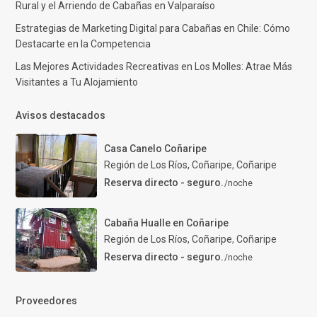
Rural y el Arriendo de Cabañas en Valparaíso
Estrategias de Marketing Digital para Cabañas en Chile: Cómo
Destacarte en la Competencia
Las Mejores Actividades Recreativas en Los Molles: Atrae Más
Visitantes a Tu Alojamiento
Avisos destacados
Casa Canelo Coñaripe
Región de Los Ríos, Coñaripe
,
Coñaripe
Reserva directo - seguro.
/noche
Cabaña Hualle en Coñaripe
Región de Los Ríos, Coñaripe
,
Coñaripe
Reserva directo - seguro.
/noche
Proveedores