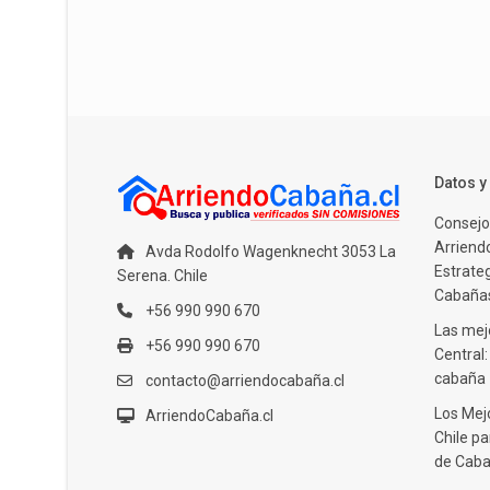
Datos 
Consejo
Arriendo
Avda Rodolfo Wagenknecht 3053 La
Estrate
Serena. Chile
Cabañas
+56 990 990 670
Las mejo
+56 990 990 670
Central
cabaña
contacto@arriendocabaña.cl
Los Mej
ArriendoCabaña.cl
Chile pa
de Caba