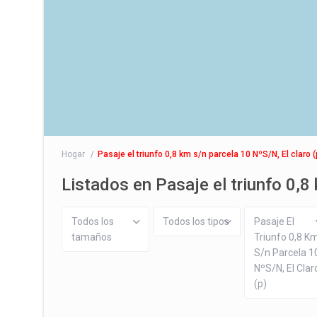
Hogar
Pasaje el triunfo 0,8 km s/n parcela 10 NºS/N, El claro (
Listados en Pasaje el triunfo 0,8 
Todos los
Todos los tipos
Pasaje El
tamaños
Triunfo 0,8 K
S/n Parcela 1
NºS/N, El Clar
(p)