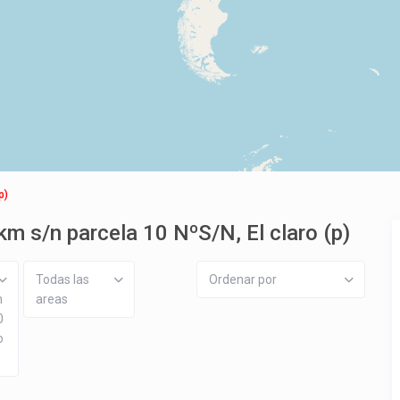
p)
km s/n parcela 10 NºS/N, El claro (p)
Todas las
Ordenar por
m
areas
0
o