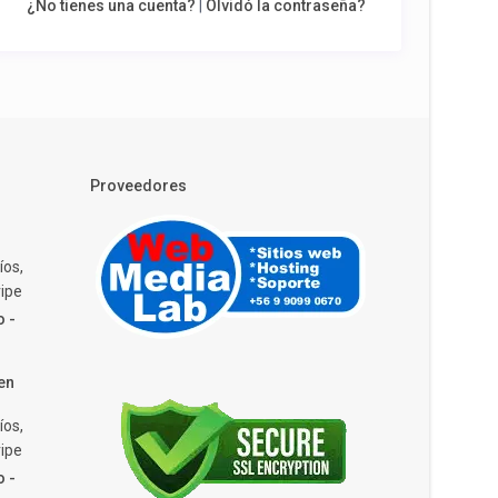
¿No tienes una cuenta?
|
Olvidó la contraseña?
Proveedores
íos,
ipe
o -
en
íos,
ipe
o -