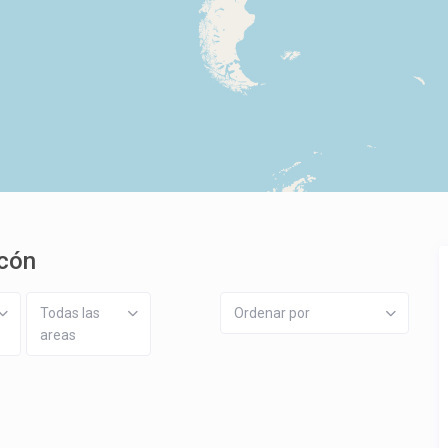
ucón
Todas las
Ordenar por
areas