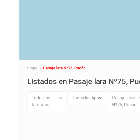
Hogar
Pasaje lara Nº75, Pucón
Listados en Pasaje lara Nº75, P
Todos los
Todos los tipos
Pasaje Lara
tamaños
Nº75, Pucón