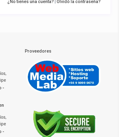
¿No tienes una cuenta?
|
Olvidó la contraseña?
Proveedores
íos,
ipe
o -
en
íos,
ipe
o -