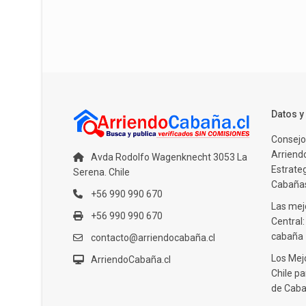
Datos 
Consejo
Arriendo
Avda Rodolfo Wagenknecht 3053 La
Estrate
Serena. Chile
Cabañas
+56 990 990 670
Las mejo
+56 990 990 670
Central
cabaña
contacto@arriendocabaña.cl
Los Mej
ArriendoCabaña.cl
Chile pa
de Caba