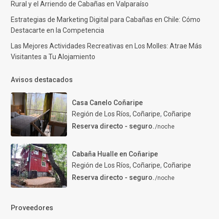
Rural y el Arriendo de Cabañas en Valparaíso
Estrategias de Marketing Digital para Cabañas en Chile: Cómo
Destacarte en la Competencia
Las Mejores Actividades Recreativas en Los Molles: Atrae Más
Visitantes a Tu Alojamiento
Avisos destacados
Casa Canelo Coñaripe
Región de Los Ríos, Coñaripe
,
Coñaripe
Reserva directo - seguro.
/noche
Cabaña Hualle en Coñaripe
Región de Los Ríos, Coñaripe
,
Coñaripe
Reserva directo - seguro.
/noche
Proveedores