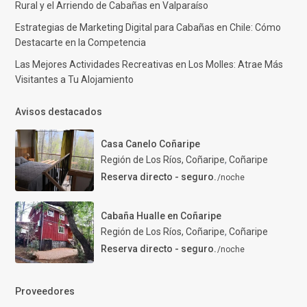
Rural y el Arriendo de Cabañas en Valparaíso
Estrategias de Marketing Digital para Cabañas en Chile: Cómo
Destacarte en la Competencia
Las Mejores Actividades Recreativas en Los Molles: Atrae Más
Visitantes a Tu Alojamiento
Avisos destacados
Casa Canelo Coñaripe
Región de Los Ríos, Coñaripe
,
Coñaripe
Reserva directo - seguro.
/noche
Cabaña Hualle en Coñaripe
Región de Los Ríos, Coñaripe
,
Coñaripe
Reserva directo - seguro.
/noche
Proveedores