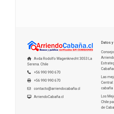
Datos 
Consejo
Arriendo
Avda Rodolfo Wagenknecht 3053 La
Estrate
Serena. Chile
Cabañas
+56 990 990 670
Las mejo
+56 990 990 670
Central
cabaña
contacto@arriendocabaña.cl
Los Mej
ArriendoCabaña.cl
Chile pa
de Caba