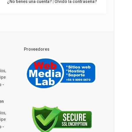
¿No tienes una cuenta?
|
Olvidó la contraseña?
Proveedores
íos,
ipe
o -
en
íos,
ipe
o -