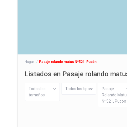
Hogar
Pasaje rolando matus Nº521, Pucón
Listados en Pasaje rolando mat
Todos los
Todos los tipos
Pasaje
tamaños
Rolando Matu
Nº521, Pucón