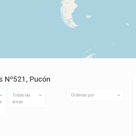
us Nº521, Pucón
Todas las
Ordenar por
s
areas