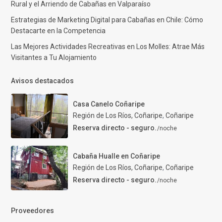
Rural y el Arriendo de Cabañas en Valparaíso
Estrategias de Marketing Digital para Cabañas en Chile: Cómo
Destacarte en la Competencia
Las Mejores Actividades Recreativas en Los Molles: Atrae Más
Visitantes a Tu Alojamiento
Avisos destacados
Casa Canelo Coñaripe
Región de Los Ríos, Coñaripe
,
Coñaripe
Reserva directo - seguro.
/noche
Cabaña Hualle en Coñaripe
Región de Los Ríos, Coñaripe
,
Coñaripe
Reserva directo - seguro.
/noche
Proveedores