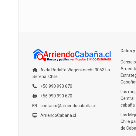
Datos 
Consejo
Arriendo
Avda Rodolfo Wagenknecht 3053 La
Estrate
Serena. Chile
Cabañas
+56 990 990 670
Las mejo
+56 990 990 670
Central
cabaña
contacto@arriendocabaña.cl
Los Mej
ArriendoCabaña.cl
Chile pa
de Caba