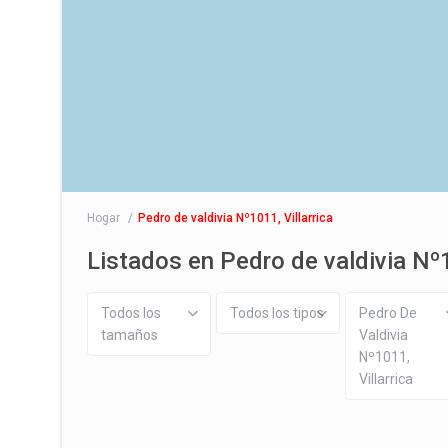
Hogar
Pedro de valdivia Nº1011, Villarrica
Listados en Pedro de valdivia Nº1
Todos los
Todos los tipos
Pedro De
tamaños
Valdivia
Nº1011,
Villarrica