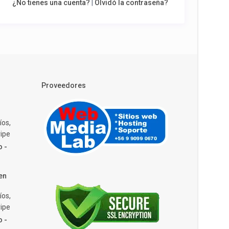
¿No tienes una cuenta?
|
Olvidó la contraseña?
Proveedores
íos,
ipe
o -
en
íos,
ipe
o -