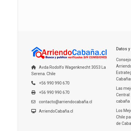
Datos 
Consejo
Arriendo
Avda Rodolfo Wagenknecht 3053 La
Estrate
Serena. Chile
Cabañas
+56 990 990 670
Las mejo
+56 990 990 670
Central
cabaña
contacto@arriendocabaña.cl
Los Mej
ArriendoCabaña.cl
Chile pa
de Caba