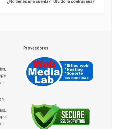
¿No tienes una cuenta?
|
Olvidó la contraseña?
Proveedores
íos,
ipe
o -
en
íos,
ipe
o -