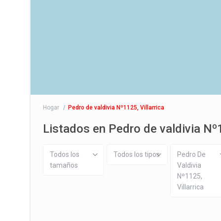
Hogar
Pedro de valdivia Nº1125, Villarrica
Listados en Pedro de valdivia Nº1
Todos los
Todos los tipos
Pedro De
tamaños
Valdivia
Nº1125,
Villarrica