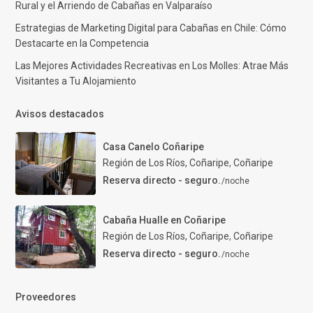
Rural y el Arriendo de Cabañas en Valparaíso
Estrategias de Marketing Digital para Cabañas en Chile: Cómo
Destacarte en la Competencia
Las Mejores Actividades Recreativas en Los Molles: Atrae Más
Visitantes a Tu Alojamiento
Avisos destacados
Casa Canelo Coñaripe
Región de Los Ríos, Coñaripe
,
Coñaripe
Reserva directo - seguro.
/noche
Cabaña Hualle en Coñaripe
Región de Los Ríos, Coñaripe
,
Coñaripe
Reserva directo - seguro.
/noche
Proveedores