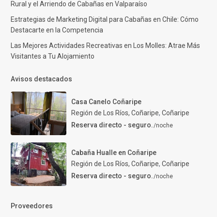
Rural y el Arriendo de Cabañas en Valparaíso
Estrategias de Marketing Digital para Cabañas en Chile: Cómo
Destacarte en la Competencia
Las Mejores Actividades Recreativas en Los Molles: Atrae Más
Visitantes a Tu Alojamiento
Avisos destacados
Casa Canelo Coñaripe
Región de Los Ríos, Coñaripe
,
Coñaripe
Reserva directo - seguro.
/noche
Cabaña Hualle en Coñaripe
Región de Los Ríos, Coñaripe
,
Coñaripe
Reserva directo - seguro.
/noche
Proveedores