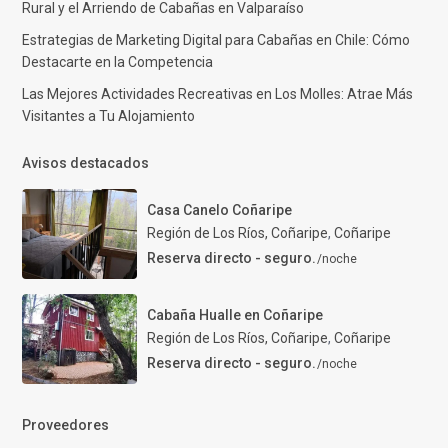
Rural y el Arriendo de Cabañas en Valparaíso
Estrategias de Marketing Digital para Cabañas en Chile: Cómo
Destacarte en la Competencia
Las Mejores Actividades Recreativas en Los Molles: Atrae Más
Visitantes a Tu Alojamiento
Avisos destacados
Casa Canelo Coñaripe
Región de Los Ríos, Coñaripe
,
Coñaripe
Reserva directo - seguro.
/noche
Cabaña Hualle en Coñaripe
Región de Los Ríos, Coñaripe
,
Coñaripe
Reserva directo - seguro.
/noche
Proveedores