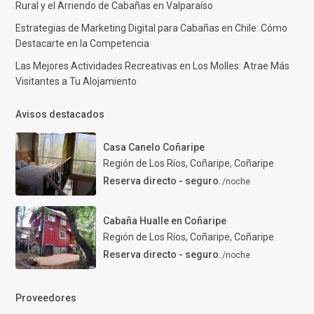
Rural y el Arriendo de Cabañas en Valparaíso
Estrategias de Marketing Digital para Cabañas en Chile: Cómo
Destacarte en la Competencia
Las Mejores Actividades Recreativas en Los Molles: Atrae Más
Visitantes a Tu Alojamiento
Avisos destacados
Casa Canelo Coñaripe
Región de Los Ríos, Coñaripe
,
Coñaripe
Reserva directo - seguro.
/noche
Cabaña Hualle en Coñaripe
Región de Los Ríos, Coñaripe
,
Coñaripe
Reserva directo - seguro.
/noche
Proveedores