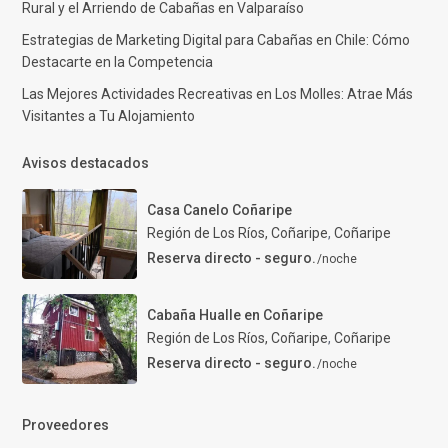
Rural y el Arriendo de Cabañas en Valparaíso
Estrategias de Marketing Digital para Cabañas en Chile: Cómo
Destacarte en la Competencia
Las Mejores Actividades Recreativas en Los Molles: Atrae Más
Visitantes a Tu Alojamiento
Avisos destacados
Casa Canelo Coñaripe
Región de Los Ríos, Coñaripe
,
Coñaripe
Reserva directo - seguro.
/noche
Cabaña Hualle en Coñaripe
Región de Los Ríos, Coñaripe
,
Coñaripe
Reserva directo - seguro.
/noche
Proveedores