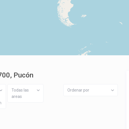
700, Pucón
Todas las
Ordenar por
areas
n