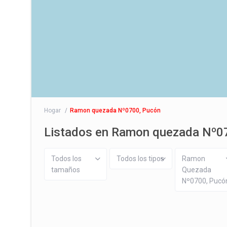
Hogar
Ramon quezada Nº0700, Pucón
Listados en Ramon quezada Nº0
Todos los
Todos los tipos
Ramon
tamaños
Quezada
Nº0700, Pucó