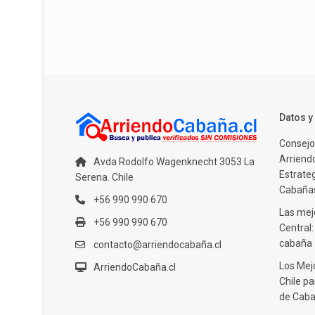
Datos 
Consejo
Arriendo
Avda Rodolfo Wagenknecht 3053 La
Estrate
Serena. Chile
Cabañas
+56 990 990 670
Las mejo
+56 990 990 670
Central
cabaña
contacto@arriendocabaña.cl
Los Mej
ArriendoCabaña.cl
Chile pa
de Caba