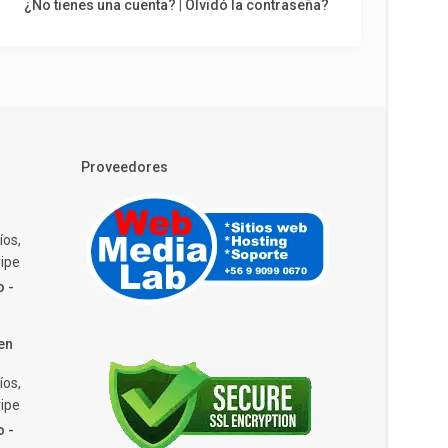
¿No tienes una cuenta?
|
Olvidó la contraseña?
Proveedores
íos,
ipe
o -
en
íos,
ipe
o -