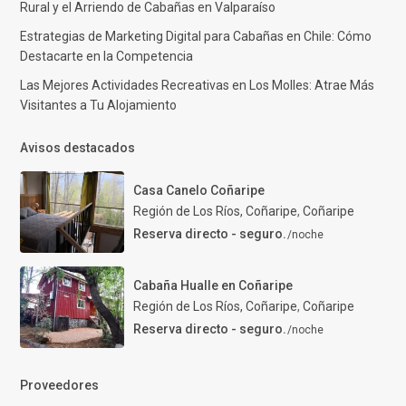
Rural y el Arriendo de Cabañas en Valparaíso
Estrategias de Marketing Digital para Cabañas en Chile: Cómo
Destacarte en la Competencia
Las Mejores Actividades Recreativas en Los Molles: Atrae Más
Visitantes a Tu Alojamiento
Avisos destacados
Casa Canelo Coñaripe
Región de Los Ríos, Coñaripe
,
Coñaripe
Reserva directo - seguro.
/noche
Cabaña Hualle en Coñaripe
Región de Los Ríos, Coñaripe
,
Coñaripe
Reserva directo - seguro.
/noche
Proveedores