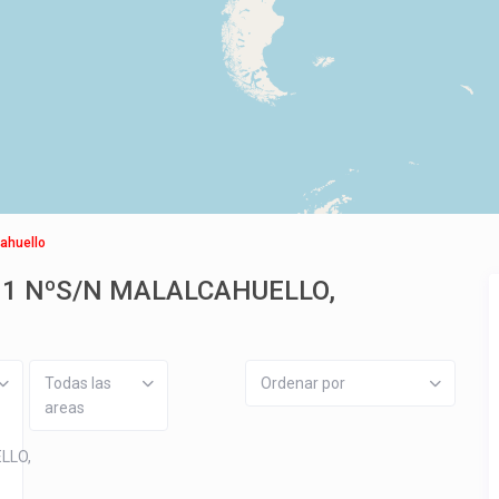
ahuello
l 181 NºS/N MALALCAHUELLO,
Todas las
Ordenar por
areas
LLO,