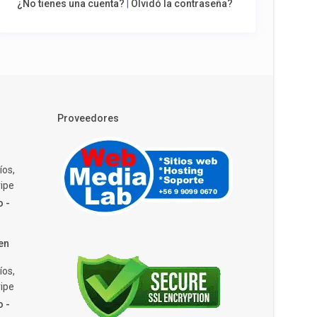
¿No tienes una cuenta?
|
Olvidó la contraseña?
Proveedores
íos,
ipe
o -
en
íos,
ipe
o -