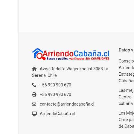
Datos 
Consejo
Arriendo
Avda Rodolfo Wagenknecht 3053 La
Estrate
Serena. Chile
Cabañas
+56 990 990 670
Las mejo
+56 990 990 670
Central
cabaña
contacto@arriendocabaña.cl
Los Mej
ArriendoCabaña.cl
Chile pa
de Caba