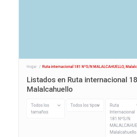
Hogar
Ruta internacional 181 NºS/N MALALCAHUELLO, Malalc
Listados en Ruta internaciona
Malalcahuello
Todos los
Todos los tipos
Ruta
tamaños
Internacional
181 NºS/N
MALALCAHUE
Malalcahuello