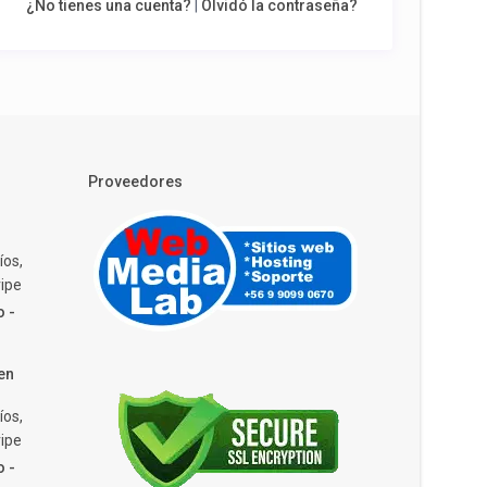
¿No tienes una cuenta?
|
Olvidó la contraseña?
Proveedores
íos,
ipe
o -
en
íos,
ipe
o -