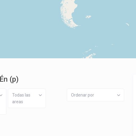
Én (p)
Todas las
Ordenar por
areas