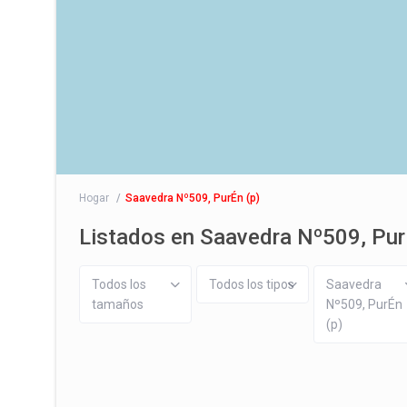
Hogar
Saavedra Nº509, PurÉn (p)
Listados en Saavedra Nº509, Pur
Todos los
Todos los tipos
Saavedra
tamaños
Nº509, PurÉn
(p)