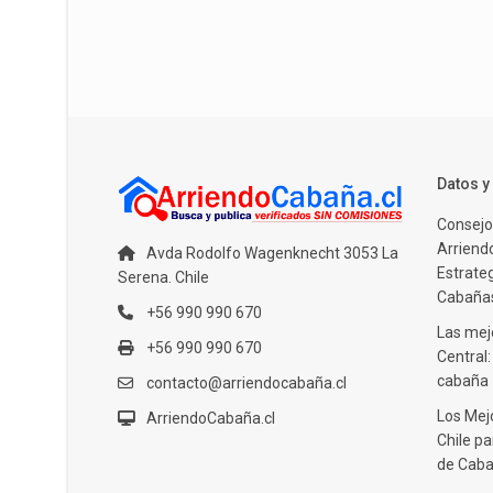
Datos 
Consejo
Arriendo
Avda Rodolfo Wagenknecht 3053 La
Estrate
Serena. Chile
Cabañas
+56 990 990 670
Las mejo
+56 990 990 670
Central
cabaña
contacto@arriendocabaña.cl
Los Mej
ArriendoCabaña.cl
Chile pa
de Caba