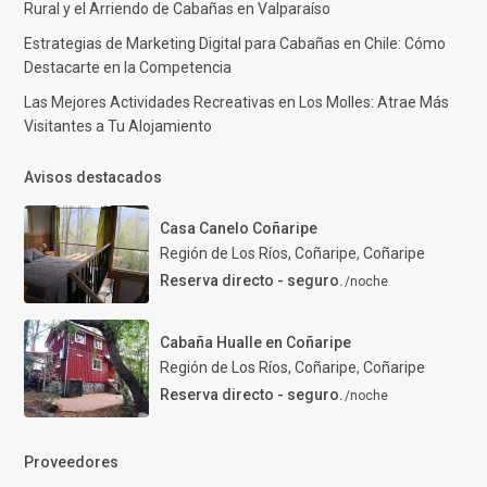
Rural y el Arriendo de Cabañas en Valparaíso
Estrategias de Marketing Digital para Cabañas en Chile: Cómo
Destacarte en la Competencia
Las Mejores Actividades Recreativas en Los Molles: Atrae Más
Visitantes a Tu Alojamiento
Avisos destacados
Casa Canelo Coñaripe
Región de Los Ríos, Coñaripe
,
Coñaripe
Reserva directo - seguro.
/noche
Cabaña Hualle en Coñaripe
Región de Los Ríos, Coñaripe
,
Coñaripe
Reserva directo - seguro.
/noche
Proveedores