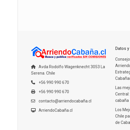
Datos 
Consejo
Arriendo
Avda Rodolfo Wagenknecht 3053 La
Estrate
Serena. Chile
Cabañas
+56 990 990 670
Las mejo
+56 990 990 670
Central
cabaña
contacto@arriendocabaña.cl
Los Mej
ArriendoCabaña.cl
Chile pa
de Caba