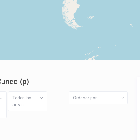
Cunco (p)
Todas las
Ordenar por
areas