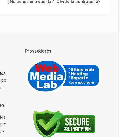
¿No tienes una cuenta?
|
Olvidó la contraseña?
Proveedores
íos,
ipe
o -
en
íos,
ipe
o -