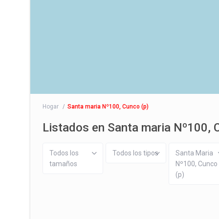
Hogar
Santa maria Nº100, Cunco (p)
Listados en Santa maria Nº100, 
Todos los
Todos los tipos
Santa Maria
tamaños
Nº100, Cunco
(p)