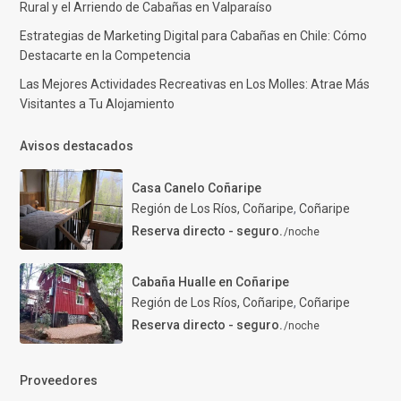
Rural y el Arriendo de Cabañas en Valparaíso
Estrategias de Marketing Digital para Cabañas en Chile: Cómo
Destacarte en la Competencia
Las Mejores Actividades Recreativas en Los Molles: Atrae Más
Visitantes a Tu Alojamiento
Avisos destacados
Casa Canelo Coñaripe
Región de Los Ríos, Coñaripe
,
Coñaripe
Reserva directo - seguro.
/noche
Cabaña Hualle en Coñaripe
Región de Los Ríos, Coñaripe
,
Coñaripe
Reserva directo - seguro.
/noche
Proveedores