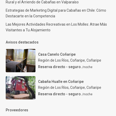
Rural y el Arriendo de Cabañas en Valparaíso
Estrategias de Marketing Digital para Cabañas en Chile: Cómo
Destacarte en la Competencia
Las Mejores Actividades Recreativas en Los Molles: Atrae Más
Visitantes a Tu Alojamiento
Avisos destacados
Casa Canelo Coñaripe
Región de Los Ríos, Coñaripe
,
Coñaripe
Reserva directo - seguro.
/noche
Cabaña Hualle en Coñaripe
Región de Los Ríos, Coñaripe
,
Coñaripe
Reserva directo - seguro.
/noche
Proveedores