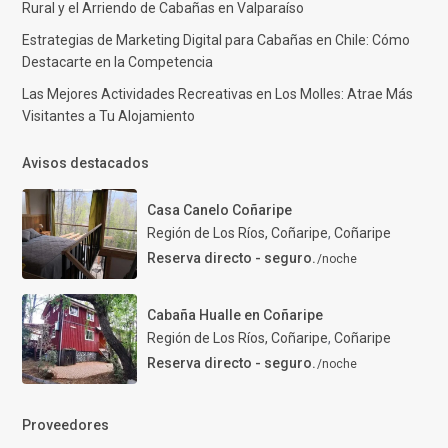
Rural y el Arriendo de Cabañas en Valparaíso
Estrategias de Marketing Digital para Cabañas en Chile: Cómo
Destacarte en la Competencia
Las Mejores Actividades Recreativas en Los Molles: Atrae Más
Visitantes a Tu Alojamiento
Avisos destacados
Casa Canelo Coñaripe
Región de Los Ríos, Coñaripe
,
Coñaripe
Reserva directo - seguro.
/noche
Cabaña Hualle en Coñaripe
Región de Los Ríos, Coñaripe
,
Coñaripe
Reserva directo - seguro.
/noche
Proveedores