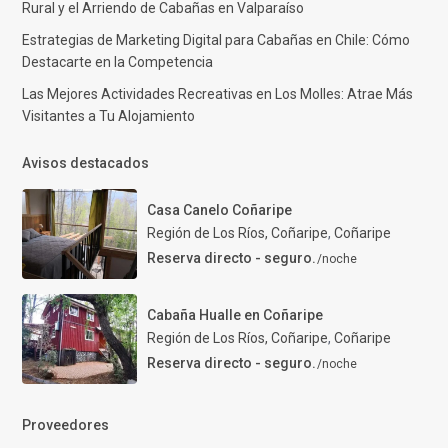
Rural y el Arriendo de Cabañas en Valparaíso
Estrategias de Marketing Digital para Cabañas en Chile: Cómo
Destacarte en la Competencia
Las Mejores Actividades Recreativas en Los Molles: Atrae Más
Visitantes a Tu Alojamiento
Avisos destacados
Casa Canelo Coñaripe
Región de Los Ríos, Coñaripe
,
Coñaripe
Reserva directo - seguro.
/noche
Cabaña Hualle en Coñaripe
Región de Los Ríos, Coñaripe
,
Coñaripe
Reserva directo - seguro.
/noche
Proveedores