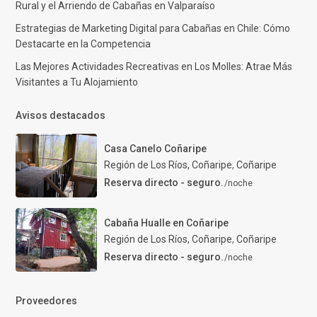
Rural y el Arriendo de Cabañas en Valparaíso
Estrategias de Marketing Digital para Cabañas en Chile: Cómo
Destacarte en la Competencia
Las Mejores Actividades Recreativas en Los Molles: Atrae Más
Visitantes a Tu Alojamiento
Avisos destacados
Casa Canelo Coñaripe
Región de Los Ríos, Coñaripe
,
Coñaripe
Reserva directo - seguro.
/noche
Cabaña Hualle en Coñaripe
Región de Los Ríos, Coñaripe
,
Coñaripe
Reserva directo - seguro.
/noche
Proveedores