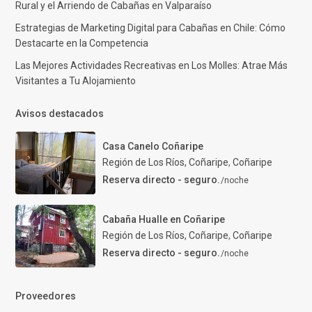
Rural y el Arriendo de Cabañas en Valparaíso
Estrategias de Marketing Digital para Cabañas en Chile: Cómo
Destacarte en la Competencia
Las Mejores Actividades Recreativas en Los Molles: Atrae Más
Visitantes a Tu Alojamiento
Avisos destacados
Casa Canelo Coñaripe
Región de Los Ríos, Coñaripe
,
Coñaripe
Reserva directo - seguro.
/noche
Cabaña Hualle en Coñaripe
Región de Los Ríos, Coñaripe
,
Coñaripe
Reserva directo - seguro.
/noche
Proveedores